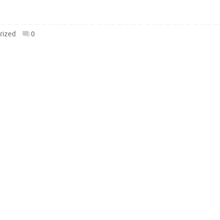
rized
0