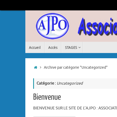
Passer
au
contenu
Passer
Accueil
Accès
STAGES
au
contenu
Accueil
Archive par catégorie "Uncategorized"
Catégorie :
Uncategorized
Bienvenue
BIENVENUE SUR LE SITE DE L’AJPO : ASSOCI